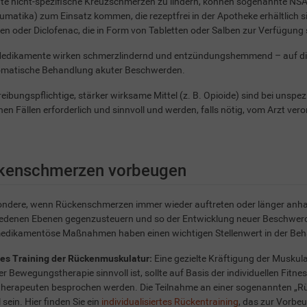
e nicht-spezifische Kreuzschmerzen zu lindern, können sogenannte NSAR
umatika) zum Einsatz kommen, die rezeptfrei in der Apotheke erhältlich s
en oder Diclofenac, die in Form von Tabletten oder Salben zur Verfügung
Medikamente wirken schmerzlindernd und entzündungshemmend – auf die
matische Behandlung akuter Beschwerden.
eibungspflichtige, stärker wirksame Mittel (z. B. Opioide) sind bei uns
enen Fällen erforderlich und sinnvoll und werden, falls nötig, vom Arzt vero
kenschmerzen vorbeugen
ndere, wenn Rückenschmerzen immer wieder auftreten oder länger anhalte
iedenen Ebenen gegenzusteuern und so der Entwicklung neuer Beschwer
medikamentöse Maßnahmen haben einen wichtigen Stellenwert in der Be
tes Training der Rückenmuskulatur:
Eine gezielte Kräftigung der Muskul
r Bewegungstherapie sinnvoll ist, sollte auf Basis der individuellen Fitne
therapeuten besprochen werden. Die Teilnahme an einer sogenannten „Rü
 sein. Hier finden Sie ein
individualisiertes Rückentraining
, das zur Vorbe