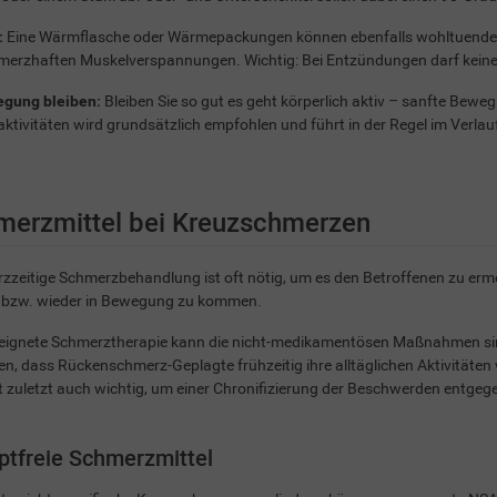
:
Eine Wärmflasche oder Wärmepackungen können ebenfalls wohltuende E
hmerzhaften Muskelverspannungen. Wichtig: Bei Entzündungen darf kei
egung bleiben:
Bleiben Sie so gut es geht körperlich aktiv – sanfte Bew
aktivitäten wird grundsätzlich empfohlen und führt in der Regel im Verla
merzmittel bei Kreuzschmerzen
rzzeitige Schmerzbehandlung ist oft nötig, um es den Betroffenen zu er
n bzw. wieder in Bewegung zu kommen.
eeignete Schmerztherapie kann die nicht-medikamentösen Maßnahmen sin
en, dass Rückenschmerz-Geplagte frühzeitig ihre alltäglichen Aktivität
ht zuletzt auch wichtig, um einer Chronifizierung der Beschwerden entge
ptfreie Schmerzmittel