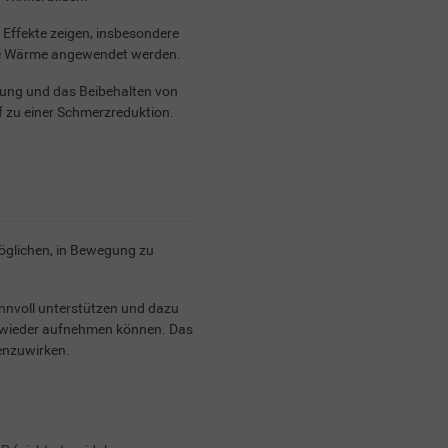
ffekte zeigen, insbesondere
ne Wärme angewendet werden.
egung und das Beibehalten von
uf zu einer Schmerzreduktion.
möglichen, in Bewegung zu
nvoll unterstützen und dazu
en wieder aufnehmen können. Das
genzuwirken.