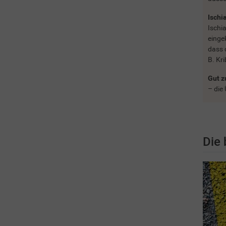
Ischia
Ischi
einge
dass 
B. Kr
Gut z
– die
Die