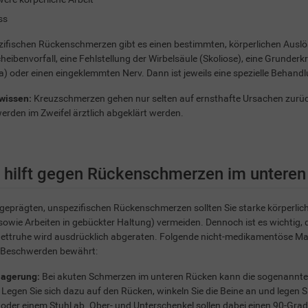
ss
zifischen Rückenschmerzen gibt es einen bestimmten, körperlichen Auslö
eibenvorfall, eine Fehlstellung der Wirbelsäule (Skoliose), eine Grunder
 oder einen eingeklemmten Nerv. Dann ist jeweils eine spezielle Behandlu
wissen:
Kreuzschmerzen gehen nur selten auf ernsthafte Ursachen zurück
rden im Zweifel ärztlich abgeklärt werden.
 hilft gegen Rückenschmerzen im untere
geprägten, unspezifischen Rückenschmerzen sollten Sie starke körperlic
owie Arbeiten in gebückter Haltung) vermeiden. Dennoch ist es wichtig, d
Bettruhe wird ausdrücklich abgeraten. Folgende nicht-medikamentöse M
 Beschwerden bewährt:
lagerung:
Bei akuten Schmerzen im unteren Rücken kann die sogenannte
 Legen Sie sich dazu auf den Rücken, winkeln Sie die Beine an und legen S
oder einem Stuhl ab. Ober- und Unterschenkel sollen dabei einen 90-Grad