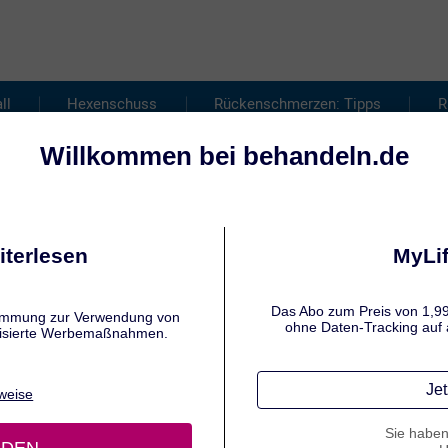
ll
Hexenschuss
Rückenschmerzen: Tipps
R
NSCHMERZEN IM UNTEREN RÜCKEN
merzen im unteren Rücken – was 