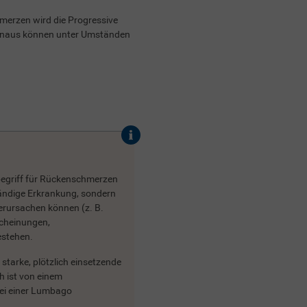
hmerzen wird die Progressive
inaus können unter Umständen
egriff für Rückenschmerzen
tändige Erkrankung, sondern
rursachen können (z. B.
cheinungen,
estehen.
starke, plötzlich einsetzende
 ist von einem
bei einer Lumbago