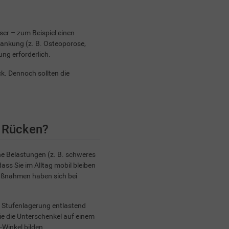
ser – zum Beispiel einen
krankung (z. B. Osteoporose,
ng erforderlich.
. Dennoch sollten die
n Rücken?
he Belastungen (z. B. schweres
ass Sie im Alltag mobil bleiben
aßnahmen haben sich bei
 Stufenlagerung entlastend
ie die Unterschenkel auf einem
-Winkel bilden.