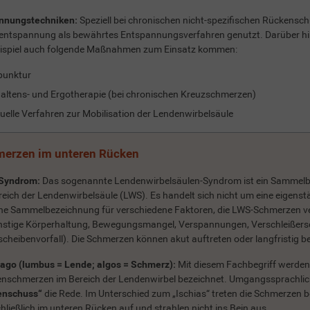
nnungstechniken:
Speziell bei chronischen nicht-spezifischen Rückensc
entspannung als bewährtes Entspannungsverfahren genutzt. Darüber h
ispiel auch folgende Maßnahmen zum Einsatz kommen:
punktur
altens- und Ergotherapie (bei chronischen Kreuzschmerzen)
elle Verfahren zur Mobilisation der Lendenwirbelsäule
erzen im unteren Rücken
Syndrom:
Das sogenannte Lendenwirbelsäulen-Syndrom ist ein Sammelb
reich der Lendenwirbelsäule (LWS). Es handelt sich nicht um eine eigens
ne Sammelbezeichnung für verschiedene Faktoren, die LWS-Schmerzen ve
stige Körperhaltung, Bewegungsmangel, Verspannungen, Verschleißers
cheibenvorfall). Die Schmerzen können akut auftreten oder langfristig b
go (lumbus = Lende; algos = Schmerz):
Mit diesem Fachbegriff werden 
nschmerzen im Bereich der Lendenwirbel bezeichnet. Umgangssprachlich
enschuss“
die Rede. Im Unterschied zum „Ischias“ treten die Schmerzen 
hließlich im unteren Rücken auf und strahlen nicht ins Bein aus.