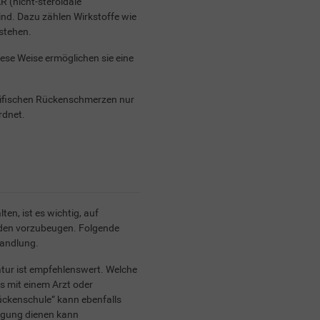
 (nicht-steroidale
ind. Dazu zählen Wirkstoffe wie
 stehen.
se Weise ermöglichen sie eine
pezifischen Rückenschmerzen nur
rdnet.
n, ist es wichtig, auf
den vorzubeugen. Folgende
handlung.
atur ist empfehlenswert. Welche
ss mit einem Arzt oder
ckenschule“ kann ebenfalls
ugung dienen kann