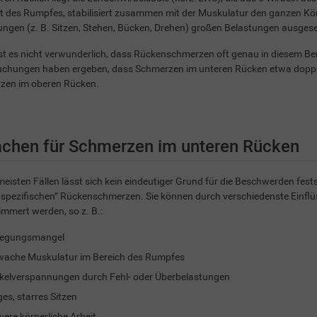
 des Rumpfes, stabilisiert zusammen mit der Muskulatur den ganzen Körpe
gen (z. B. Sitzen, Stehen, Bücken, Drehen) großen Belastungen ausgese
st es nicht verwunderlich, dass Rückenschmerzen oft genau in diesem Be
uchungen haben ergeben, dass Schmerzen im unteren Rücken etwa dopp
zen im oberen Rücken.
achen für Schmerzen im unteren Rücken
meisten Fällen lässt sich kein eindeutiger Grund für die Beschwerden fest
spezifischen“ Rückenschmerzen. Sie können durch verschiedenste Einflü
immert werden, so z. B.:
egungsmangel
ache Muskulatur im Bereich des Rumpfes
elverspannungen durch Fehl- oder Überbelastungen
es, starres Sitzen
ere körperliche Arbeit