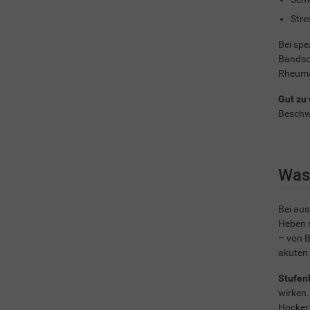
Stre
Bei spe
Bandsch
Rheuma)
Gut zu 
Beschwe
Was
Bei aus
Heben s
– von 
akuten
Stufen
wirken.
Hocker 