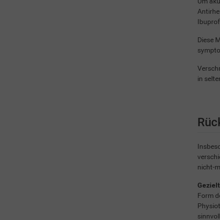
Um akut
Antirhe
Ibuprof
Diese 
sympto
Verschr
in selt
Rüc
Insbeso
versch
nicht-
Geziel
Form de
Physio
sinnvoll