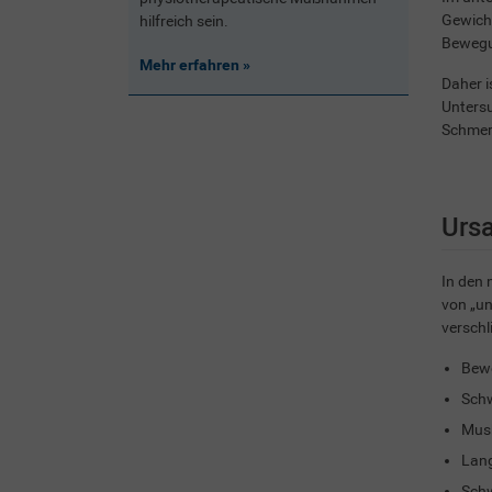
Gewicht
hilfreich sein.
Bewegun
Mehr erfahren
Daher i
Unters
Schmer
Urs
In den 
von „un
verschl
Bew
Schw
Musk
Lang
Schw