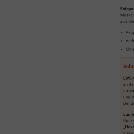
Entspa
Muskel
zum Be
Aku
Verh
Manu
Schm
LWS-
im Be
um ei
ungün
Bands
Lumba
Rücke
„Hex
aussc