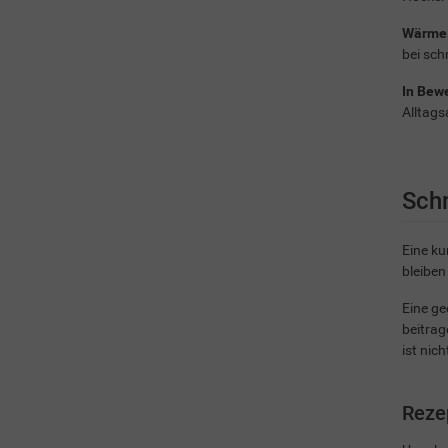
Wärme
bei sc
In Bew
Alltags
Sch
Eine ku
bleibe
Eine g
beitrag
ist nic
Reze