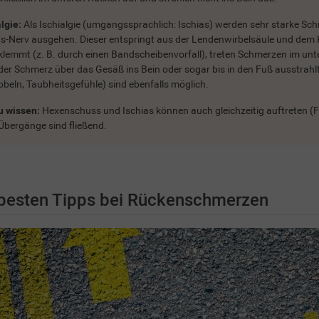
lgie:
Als Ischialgie (umgangssprachlich: Ischias) werden sehr starke Sc
as-Nerv ausgehen. Dieser entspringt aus der Lendenwirbelsäule und dem K
klemmt (z. B. durch einen Bandscheibenvorfall), treten Schmerzen im unte
der Schmerz über das Gesäß ins Bein oder sogar bis in den Fuß ausstrah
ibbeln, Taubheitsgefühle) sind ebenfalls möglich.
u wissen:
Hexenschuss und Ischias können auch gleichzeitig auftreten (F
 Übergänge sind fließend.
 besten Tipps bei Rückenschmerzen