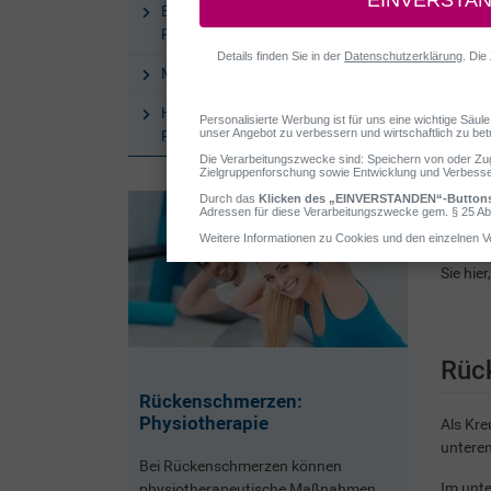
Behandlung von
Rückenschmerzen
Mittel gegen Rückenschmerzen
Hausmittel gegen
Rückenschmerzen
Rückens
Ursach
Sie hie
Rüc
Rückenschmerzen:
Physiotherapie
Als Kr
untere
Bei Rückenschmerzen können
Im unte
physiotherapeutische Maßnahmen