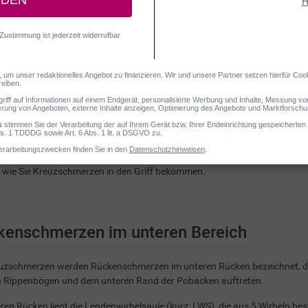
chmerzen treten besonders häufig im unteren Rücken, also im Kreuz, auf
en wie Bewegungsmangel, eine schwache Rumpfmuskulatur oder Fehlb
r, wie Sie Kreuzschmerzen in den Griff bekommen.
kenschmerzen im unteren Bereich
euzschmerzen werden Rückenschmerzen im unteren Rücken bezeichnet, di
n Rippenbögen und dem unteren Rand der Pobacken auftreten.
ren Rücken liegt die Lendenwirbelsäule (kurz: LWS), die aus 5 Wirbeln bes